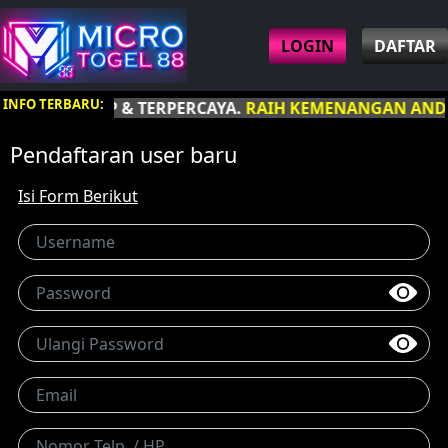
LOGIN
DAFTAR
INFO TERBARU:
 TERLENGKAP & TERPERCAYA.
RAIH KEMENANGAN ANDA 
Pendaftaran user baru
Isi Form Berikut